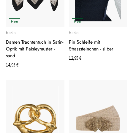
Neu
Neu
MarJo
MarJo
Damen Trachtentuch in Satin-
Pin Schleife mit
Optik mit Paisleymuster -
Strasssteinchen - silber
sand
12,95 €
14,95 €