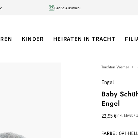
ge
Große Auswahl
RREN
KINDER
HEIRATEN IN TRACHT
FIL
Trachten Werner
Engel
Baby Schüh
Engel
22,95 €
inkl. MwSt / 
FARBE:
091-HEL