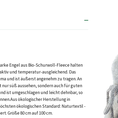
rke Engel aus Bio-Schurwoll-Fleece halten
saktiv und temperatur-ausgleichend. Das
ma und ist äußerst angenehm zu tragen. An
t nur süß aussehen, sondern auch für guten
nd ist umgeschlagen und leicht dehnbar, so
nnen.Aus ökologischer Herstellung in
öchsten ökologischen Standard: Naturtextil -
ert. Größe 80 cm auf 100 cm.