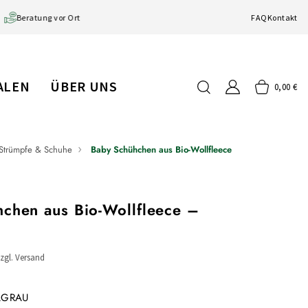
Beratung vor Ort
FAQ
Kontakt
IALEN
ÜBER UNS
0,00 €
Strümpfe & Schuhe
Baby Schühchen aus Bio-Wollfleece
chen aus Bio-Wollfleece –
zzgl. Versand
LGRAU