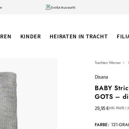
age
Große Auswahl
RREN
KINDER
HEIRATEN IN TRACHT
FIL
Trachten Werner
Disana
BABY Stric
GOTS – di
29,95 €
inkl. MwSt / 
FARBE:
121-GRA