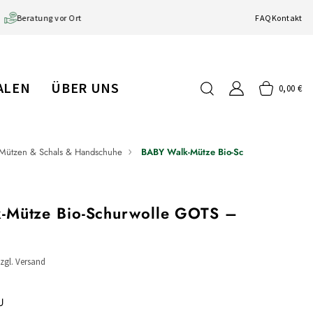
Beratung vor Ort
FAQ
Kontakt
IALEN
ÜBER UNS
0,00 €
Mützen & Schals & Handschuhe
BABY Walk-Mütze Bio-Schurwolle GOTS
-Mütze Bio-Schurwolle GOTS –
zzgl. Versand
U