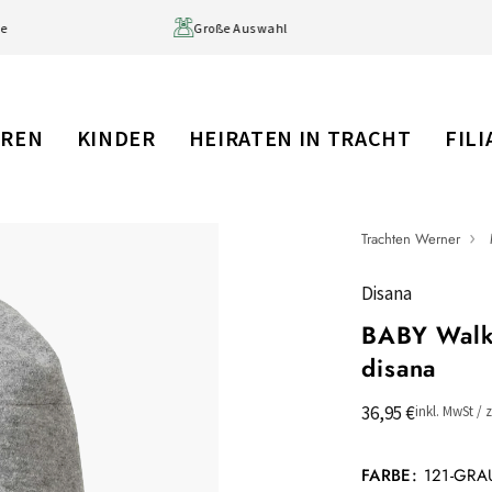
ge
Große Auswahl
RREN
KINDER
HEIRATEN IN TRACHT
FIL
Trachten Werner
Disana
BABY Walk
disana
36,95 €
inkl. MwSt / 
FARBE:
121-GRA