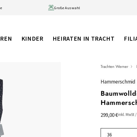
tage
Große Auswahl
RREN
KINDER
HEIRATEN IN TRACHT
FIL
Trachten Werner
Hammerschmid
Baumwolldi
Hammersc
299,00 €
inkl. MwSt 
36