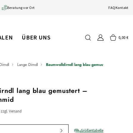
Beratung vor Ort
FAQ
Kontakt
IALEN
ÜBER UNS
0,00 €
Dirndl
Lange Dirndl
Baumwolldirndl lang blau gemustert
rndl lang blau gemustert –
hmid
/ zzgl. Versand
Größentabelle