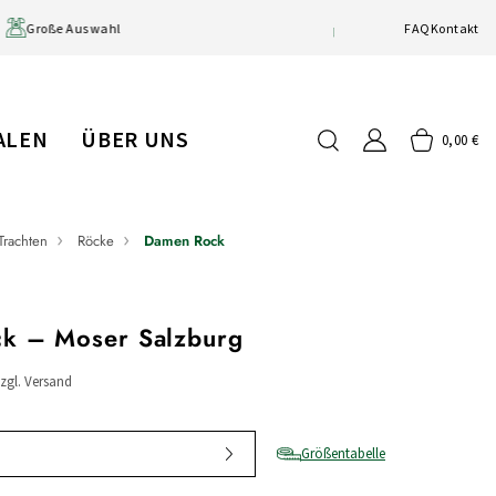
Große Auswahl
Beratung vor Ort
FAQ
Kontakt
IALEN
ÜBER UNS
0,00 €
Trachten
Röcke
Damen Rock
k – Moser Salzburg
zzgl. Versand
Größentabelle