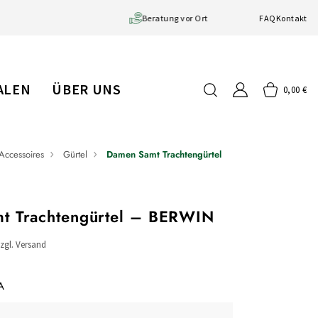
Große Auswahl
Beratung vor Ort
FAQ
Kontakt
IALEN
ÜBER UNS
0,00 €
Accessoires
Gürtel
Damen Samt Trachtengürtel
t Trachtengürtel – BERWIN
zzgl. Versand
A