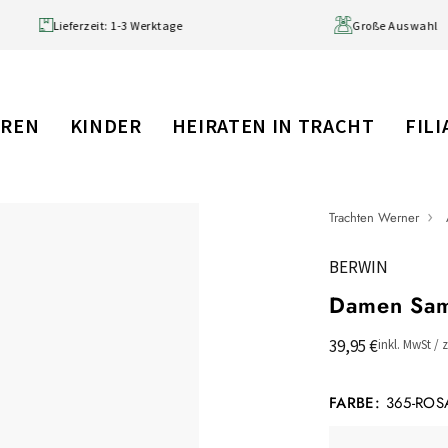
 99 € (DE)
Lieferzeit: 1-3 Werktage
RREN
KINDER
HEIRATEN IN TRACHT
FIL
Trachten Werner
BERWIN
Damen Sam
39,95 €
inkl. MwSt / 
FARBE:
365-ROS