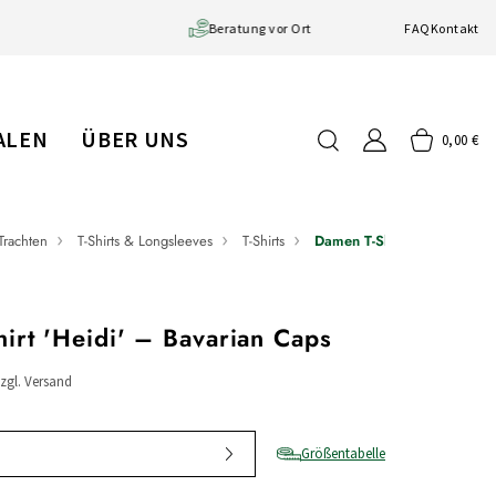
Große Auswahl
Beratung vor Ort
FAQ
Kontakt
IALEN
ÜBER UNS
0,00 €
Trachten
T-Shirts & Longsleeves
T-Shirts
Damen T-Shirt 'Heidi'
irt 'Heidi' – Bavarian Caps
zzgl. Versand
Größentabelle