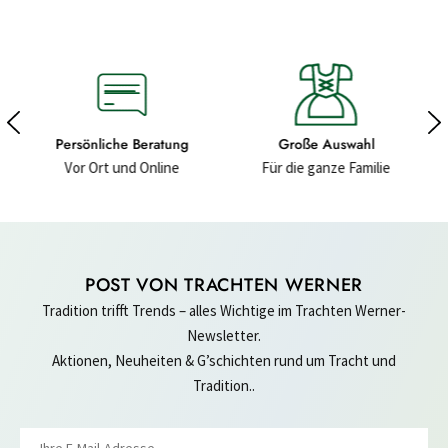
ng
Große Auswahl
Hochwertige Materialien
e
Für die ganze Familie
Für ein gutes Gefühl
POST VON TRACHTEN WERNER
Tradition trifft Trends – alles Wichtige im Trachten Werner-
Newsletter.
Aktionen, Neuheiten & G’schichten rund um Tracht und
Tradition..