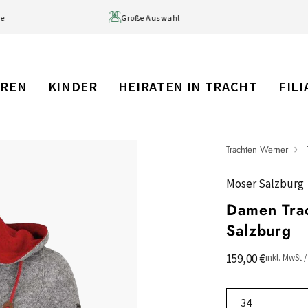
ge
Große Auswahl
RREN
KINDER
HEIRATEN IN TRACHT
FIL
Trachten Werner
Moser Salzburg
Damen Trac
Salzburg
159,00 €
inkl. MwSt 
34