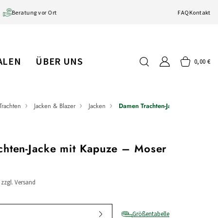
Beratung vor Ort
FAQ
Kontakt
IALEN
ÜBER UNS
0,00 €
Trachten
Jacken & Blazer
Jacken
Damen Trachten-Jacke mit Kapuze
hten-Jacke mit Kapuze – Moser
/ zzgl. Versand
Größentabelle