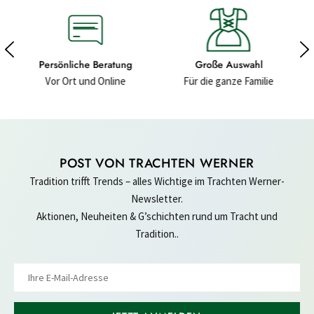
ratung
Große Auswahl
Hochwertige Materiali
nline
Für die ganze Familie
Für ein gutes Gefühl
POST VON TRACHTEN WERNER
Tradition trifft Trends – alles Wichtige im Trachten Werner-
Newsletter.
Aktionen, Neuheiten & G’schichten rund um Tracht und
Tradition..