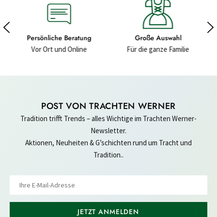
ng
Große Auswahl
Hochwertige Materialien
Für die ganze Familie
Für ein gutes Gefühl
POST VON TRACHTEN WERNER
Tradition trifft Trends – alles Wichtige im Trachten Werner-
Newsletter.
Aktionen, Neuheiten & G’schichten rund um Tracht und
Tradition..
JETZT ANMELDEN