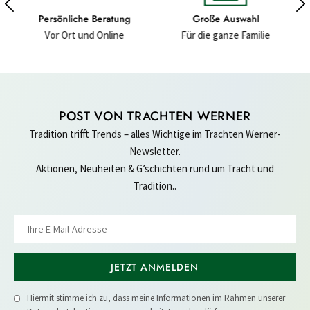
ung
Große Auswahl
Hochwertige Materialien
ne
Für die ganze Familie
Für ein gutes Gefühl
POST VON TRACHTEN WERNER
Tradition trifft Trends – alles Wichtige im Trachten Werner-
Newsletter.
Aktionen, Neuheiten & G’schichten rund um Tracht und
Tradition..
JETZT ANMELDEN
Hiermit stimme ich zu, dass meine Informationen im Rahmen unserer