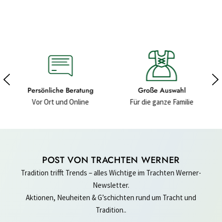
ratung
Große Auswahl
Hochwertige Materiali
nline
Für die ganze Familie
Für ein gutes Gefühl
POST VON TRACHTEN WERNER
Tradition trifft Trends – alles Wichtige im Trachten Werner-
Newsletter.
Aktionen, Neuheiten & G’schichten rund um Tracht und
Tradition..