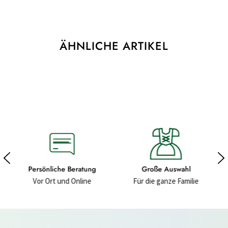
ÄHNLICHE ARTIKEL
ng
Große Auswahl
Hochwertige Materialien
Für die ganze Familie
Für ein gutes Gefühl