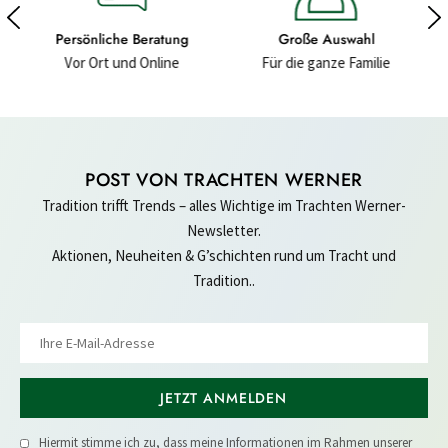
ung
Große Auswahl
Hochwertige Materialien
ne
Für die ganze Familie
Für ein gutes Gefühl
POST VON TRACHTEN WERNER
Tradition trifft Trends – alles Wichtige im Trachten Werner-
Newsletter.
Aktionen, Neuheiten & G’schichten rund um Tracht und
Tradition..
JETZT ANMELDEN
Hiermit stimme ich zu, dass meine Informationen im Rahmen unserer