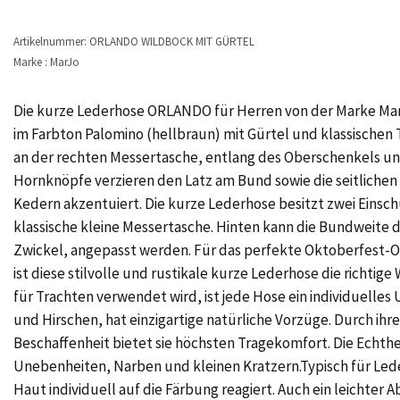
Artikelnummer: ORLANDO WILDBOCK MIT GÜRTEL
Marke : MarJo
Die kurze Lederhose ORLANDO für Herren von der Marke MarJ
im Farbton Palomino (hellbraun) mit Gürtel und klassischen 
an der rechten Messertasche, entlang des Oberschenkels und
Hornknöpfe verzieren den Latz am Bund sowie die seitlichen
Kedern akzentuiert. Die kurze Lederhose besitzt zwei Einsc
klassische kleine Messertasche. Hinten kann die Bundweite 
Zwickel, angepasst werden. Für das perfekte Oktoberfest-O
ist diese stilvolle und rustikale kurze Lederhose die richtige
für Trachten verwendet wird, ist jede Hose ein individuelles
und Hirschen, hat einzigartige natürliche Vorzüge. Durch i
Beschaffenheit bietet sie höchsten Tragekomfort. Die Echt
Unebenheiten, Narben und kleinen Kratzern.Typisch für Led
Haut individuell auf die Färbung reagiert. Auch ein leichter Ab