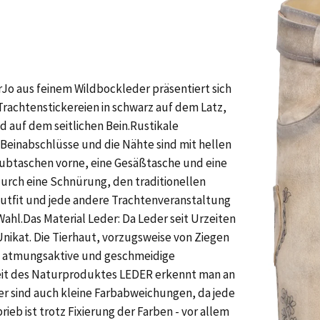
o aus feinem Wildbockleder präsentiert sich
Trachtenstickereien in schwarz auf dem Latz,
 auf dem seitlichen Bein.Rustikale
 Beinabschlüsse und die Nähte sind mit hellen
hubtaschen vorne, eine Gesäßtasche und eine
durch eine Schnürung, den traditionellen
utfit und jede andere Trachtenveranstaltung
 Wahl.Das Material Leder: Da Leder seit Urzeiten
 Unikat. Die Tierhaut, vorzugsweise von Ziegen
hre atmungsaktive und geschmeidige
heit des Naturproduktes LEDER erkennt man an
er sind auch kleine Farbabweichungen, da jede
rieb ist trotz Fixierung der Farben - vor allem