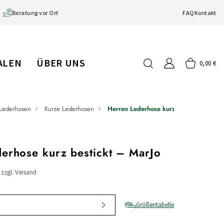
Beratung vor Ort
FAQ
Kontakt
IALEN
ÜBER UNS
0,00 €
Lederhosen
Kurze Lederhosen
Herren Lederhose kurz bestickt
erhose kurz bestickt – MarJo
/ zzgl. Versand
Größentabelle