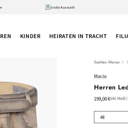
Lieferzeit: 1-3 Werktage
Große Auswahl
RREN
KINDER
HEIRATEN IN TRACHT
FIL
Trachten Werner
MarJo
Herren Led
199,00 €
inkl. MwSt 
48