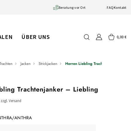
Große Auswahl
Beratung vor Ort
FAQ
Kontakt
IALEN
ÜBER UNS
0,00 €
Trachten
Jacken
Strickjacken
Herren Liebling Trachtenjanker
bling Trachtenjanker – Liebling
/ zzgl. Versand
NTHRA/ANTHRA