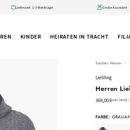
 99 € (DE)
Lieferzeit: 1-3 Werktage
RREN
KINDER
HEIRATEN IN TRACHT
FIL
Trachten Werner
Liebling
Herren Lie
369,00 €
inkl. MwSt 
FARBE:
GRAU-A