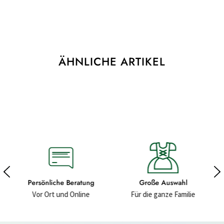
ÄHNLICHE ARTIKEL
g
Große Auswahl
Hochwertige Materialien
Für die ganze Familie
Für ein gutes Gefühl