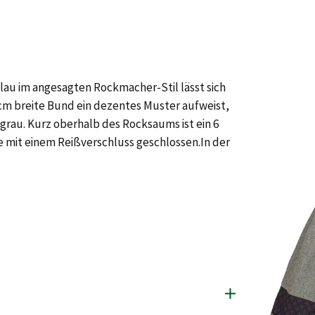
blau im angesagten Rockmacher-Stil lässt sich
5 cm breite Bund ein dezentes Muster aufweist,
rau. Kurz oberhalb des Rocksaums ist ein 6
te mit einem Reißverschluss geschlossen.In der