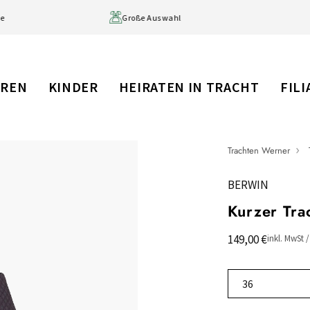
erktage
Große Auswahl
RREN
KINDER
HEIRATEN IN TRACHT
FIL
Trachten Werner
BERWIN
Kurzer Tr
149,00 €
inkl. MwSt 
36