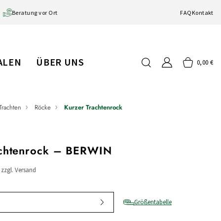
Beratung vor Ort
FAQ
Kontakt
IALEN
ÜBER UNS
0,00 €
Trachten
Röcke
Kurzer Trachtenrock
achtenrock – BERWIN
/ zzgl. Versand
Größentabelle