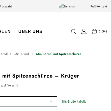
Große Auswahl
Beratung vor Ort
FAQ
Kontakt
IALEN
ÜBER UNS
0,00 €
Dirndl
Mini Dirndl
Mini-Dirndl mit Spitzenschürze
l mit Spitzenschürze – Krüger
/ zzgl. Versand
Größentabelle