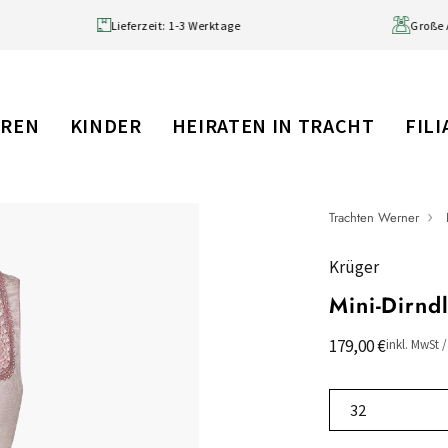
 99 € (DE)
Lieferzeit: 1-3 Werktage
RREN
KINDER
HEIRATEN IN TRACHT
FIL
Trachten Werner
Krüger
Mini-Dirnd
179,00 €
inkl. MwSt 
32