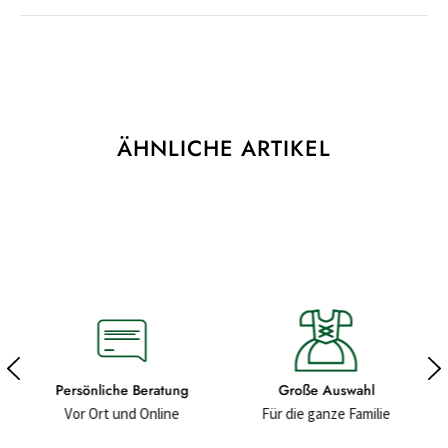
ÄHNLICHE ARTIKEL
ng
Große Auswahl
Hochwertige Materialien
e
Für die ganze Familie
Für ein gutes Gefühl