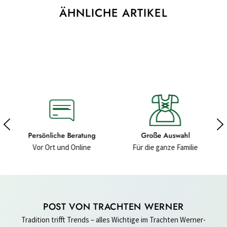
ÄHNLICHE ARTIKEL
ng
Große Auswahl
Hochwertige Materialien
Für die ganze Familie
Für ein gutes Gefühl
POST VON TRACHTEN WERNER
Tradition trifft Trends – alles Wichtige im Trachten Werner-