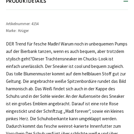
PRODUKTDETAILS
Artikelnummer: 4154
Marke : Krüger
DER Trend für fesche Madln! Warum noch in unbequemen Pumps
auf der Bierbank tanzen, wenn es auch bequem, aber trotzdem
stylisch geht?Dieser Trachtensneaker im Chucks-Look ist
einfach unerlässlich. Der Sneaker ist cool und bequem zugleich.
Das tolle Blumenmuster kommt auf dem hellblauen Stoff gut zur
Geltung. Die angebrachte weiße Spitzenbordüre rundet das Bild
harmonisch ab. Das Weiß findet sich auch in der Kappe des
Schuhs und in der Sohle wieder. An der Außenseite des Sneaker
ist ein großes Emblem angebracht. Darauf ist eine rote Rose
eingestickt und der Schriftzug „Madl forever", sowie ein kleines
pinkes Herz. Die Schuhoberkante kann umgeklappt werden.
Dadurch kommt das fesche weinrot-karierte Innenfutter zum
Vorschein.Der Schuh verfügt über schlichte weiße und über