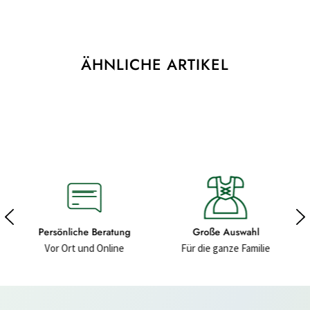
ÄHNLICHE ARTIKEL
ratung
Große Auswahl
Hochwertige Materiali
nline
Für die ganze Familie
Für ein gutes Gefühl