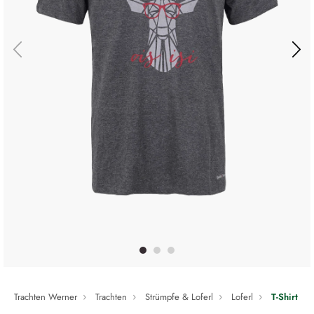
Trachten Werner
Trachten
Strümpfe & Loferl
Loferl
T-Shirt He