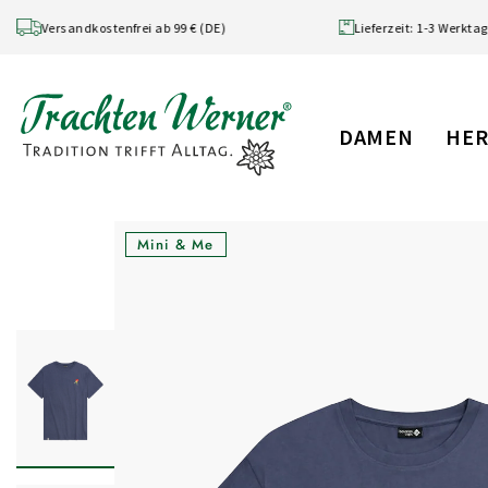
Skip to content
Versandkostenfrei ab 99 € (DE)
Lieferzeit: 1-
DAMEN
HE
Mini & Me