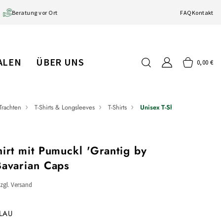
Beratung vor Ort
FAQ
Kontakt
IALEN
ÜBER UNS
0,00 €
Trachten
T-Shirts & Longsleeves
T-Shirts
Unisex T-Shirt mit Pumuckl 
hirt mit Pumuckl 'Grantig by
Bavarian Caps
zzgl. Versand
LAU