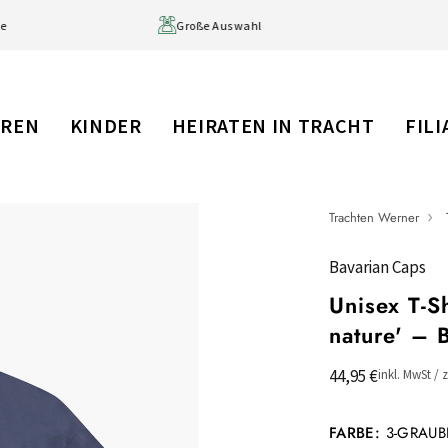
3 Werktage
Große Auswahl
RREN
KINDER
HEIRATEN IN TRACHT
FIL
Trachten Werner
Bavarian Caps
Unisex T-S
nature' – 
44,95 €
inkl. MwSt / 
FARBE:
3-GRAUB