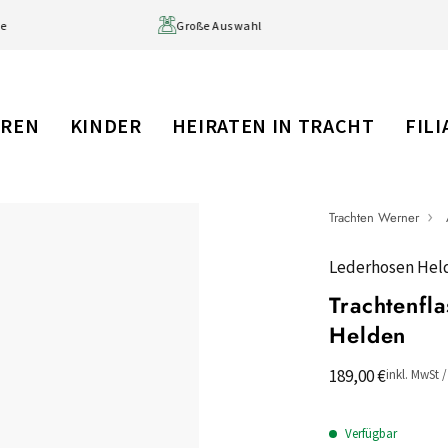
ge
Große Auswahl
RREN
KINDER
HEIRATEN IN TRACHT
FIL
Trachten Werner
Lederhosen Hel
Trachtenfl
Helden
189,00 €
inkl. MwSt 
Verfügbar