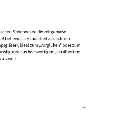
scherl Steinbock ist die zeitgemäße
se! Liebevoll in Handarbeit aus echtem
hnapsgläser), ideal zum „Vorglühen" oder zum
ssfigur ist aus hochwertigem, versilbertem
 Nutzwert.