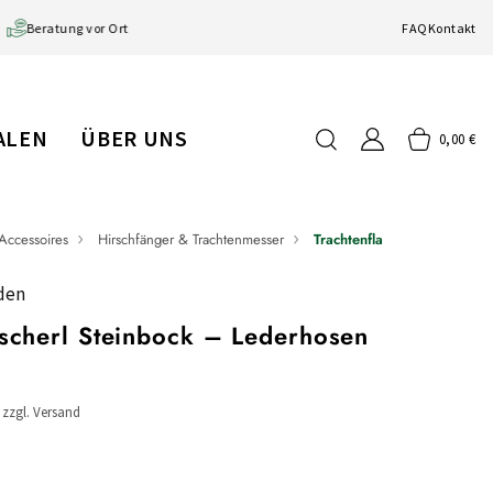
Beratung vor Ort
FAQ
Kontakt
IALEN
ÜBER UNS
0,00 €
Accessoires
Hirschfänger & Trachtenmesser
Trachtenflascherl Steinbock
den
ascherl Steinbock – Lederhosen
/ zzgl. Versand