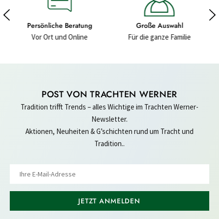
 Beratung
Große Auswahl
Hochwertige Materi
d Online
Für die ganze Familie
Für ein gutes Gef
POST VON TRACHTEN WERNER
Tradition trifft Trends – alles Wichtige im Trachten Werner-
Newsletter.
Aktionen, Neuheiten & G’schichten rund um Tracht und
Tradition..
JETZT ANMELDEN