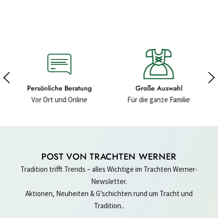
ung
Große Auswahl
Hochwertige Materialien
ne
Für die ganze Familie
Für ein gutes Gefühl
POST VON TRACHTEN WERNER
Tradition trifft Trends – alles Wichtige im Trachten Werner-
Newsletter.
Aktionen, Neuheiten & G’schichten rund um Tracht und
Tradition..